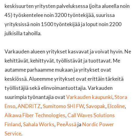
keskisuurten yritysten palveluksessa (joita alueella noin
45) työskentelee noin 3200 työntekijää, suurissa
yrityksissä noin 1500 työntekijää ja loput noin 2200
julkisilla tahoilla.
Varkauden alueen yritykset kasvavat ja voivat hyvin. Ne
kehittävät, kehittyvät, työllistävät ja tuottavat. Me
autamme parhaamme mukaan ja yritykset ovat
keskiössä. Alueemme yritykset ovat erittäin tärkeitä
työllistäjiä sekä elinvoimantuottajia. Varkauden
suurimpia työnantajia ovat
Varkauden kaupunki
,
Stora
Enso
,
ANDRITZ
,
Sumitomo SHI FW
,
Savopak
,
Elcoline
,
Aikawa Fiber Technologies
,
Call Waves Solutions
Finland
,
Sahala Works
,
PeeÄssä
ja
Nordic Power
Service
.