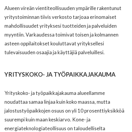
Alueen vireän vientiteollisuuden ympärille rakentunut
yritystoiminnan tiivis verkosto tarjoaa erinomaiset
mahdollisuudet yrityksesi tuotteiden ja palveluiden
myyntiin. Varkaudessa toimivat toisen ja kolmannen
asteen oppilaitokset kouluttavat yrityksellesi
tulevaisuuden osaajia ja käyttäjiä palveluillesi.
YRITYSKOKO- JA TYÖPAIKKAJAKAUMA
Yrityskoko- ja työpaikkajakauma alueellamme
noudattaa samaa linjaa kuin koko maassa, mutta
jalostustyöpaikkojen osuus on yli 10 prosenttiyksikköä
suurempi kuin maan keskiarvo. Kone- ja
energiateknologiateollisuus on taloudelliselta