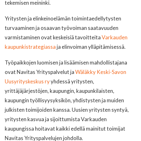
tekemisen meininki.
Yritysten ja elinkeinoelämän toimintaedellytysten
turvaaminen ja osaavan työvoiman saatavuuden
varmistaminen ovat keskeisiä tavoitteita
Varkauden
kaupunkistrategiassa
ja elinvoiman ylläpitämisessä.
Työpaikkojen luomisen ja lisäämisen mahdollistajana
ovat Navitas Yrityspalvelut ja
Wäläkky Keski-Savon
Uusyrityskeskus ry
yhdessä yritysten,
yrittäjäjärjestöjen, kaupungin, kaupunkilaisten,
kaupungin työllisyysyksikön, yhdistysten ja muiden
julkisten toimijoiden kanssa. Uusien yritysten syntyä,
yritysten kasvua ja sijoittumista Varkauden
kaupungissa hoitavat kaikki edellä mainitut toimijat
Navitas Yrityspalvelujen johdolla.