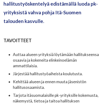
hallitustyöskentelyä edistämällä luoda pk-
yrityksistä vahva pohja Itä-Suomen
talouden kasvulle.
TAVOITTEET
Auttaa alueen yrityksiä löytämään hallitukseensa
osaavia ja kokeneita elinkeinoelämän
ammattilaisia.
Järjestää hallitustyöaiheista koulutusta.
Kehittää alueen ja ennen muuta jäsenistön
hallitusosaamista.
Tarjota itäsuomalaisille pk-yrityksille kokemusta,
näkemystä, tietoa ja taitoa hallituksen