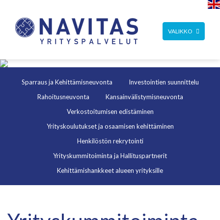
TOGGLE
VALIKKO
NAVIGATION
Sparraus ja Kehittämis­neuvonta
Investointien suunnittelu
Rahoitusneuvonta
Kansainvälistymis­neuvonta
Verkostoitumisen edistäminen
Yrityskoulutukset ja osaamisen kehittäminen
Henkilöstön rekrytointi
Yrityskummi­toiminta ja Hallitus­partnerit
Kehittämishankkeet alueen yrityksille