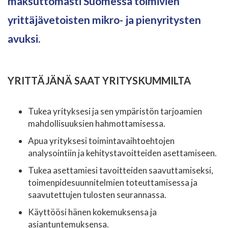
maksuttomasti Suomessa toimivien
yrittäjävetoisten mikro- ja pienyritysten
avuksi.
YRITTÄJÄNÄ SAAT YRITYSKUMMILTA
Tukea yrityksesi ja sen ympäristön tarjoamien
mahdollisuuksien hahmottamisessa.
Apua yrityksesi toimintavaihtoehtojen
analysointiin ja kehitystavoitteiden asettamiseen.
Tukea asettamiesi tavoitteiden saavuttamiseksi,
toimenpidesuunnitelmien toteuttamisessa ja
saavutettujen tulosten seurannassa.
Käyttöösi hänen kokemuksensa ja
asiantuntemuksensa.