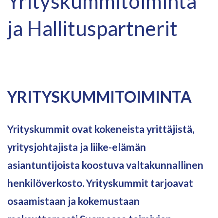
Yrityskummi­toiminta
ja Hallitus­partnerit
YRITYSKUMMITOIMINTA
Yrityskummit ovat kokeneista yrittäjistä,
yritysjohtajista ja liike-elämän
asiantuntijoista koostuva valtakunnallinen
henkilöverkosto. Yrityskummit tarjoavat
osaamistaan ja kokemustaan