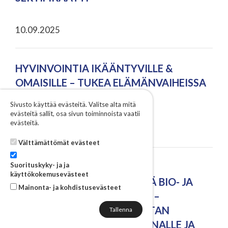
10.09.2025
HYVINVOINTIA IKÄÄNTYVILLE &
OMAISILLE – TUKEA ELÄMÄNVAIHEISSA
20.9.2025
Sivusto käyttää evästeitä. Valitse alta mitä
evästeitä sallit, osa sivun toiminnoista vaatii
evästeitä.
10.09.2025
Välttämättömät evästeet
Suorituskyky- ja ja
KESKI-SAVOON RAKENTUU
käyttökokemusevästeet
KANSALLISESTI MERKITTÄVÄ BIO- JA
Mainonta- ja kohdistusevästeet
KIERTOTALOUSTERMINAALI –
RIIKINNEVA TARJOAA ALUSTAN
KIERTOTALOUSLIIKETOIMINNALLE JA