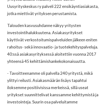
Uusyrityskeskus ry palveli 222 ensikäyntiasiakasta,
jotka miettivät yrityksen perustamista.
Talouden kasvusuhdanne näkyy yritysten
investointihalukkuutena. Asiakasyritykset
käyttivät verkostoitumispalveluiden jälkeen eniten
rahoitus- sekä innovaatio- ja tuotekehityspalveluja.
40:ssä asiakasyrityksessä aloitettiin vuonna 2017
yhteensä 45 kehittämishankekokonaisuutta.
- Tavoitteenamme oli palvella 240 yritystä, mikä
ylittyi reilusti. Asiakasmäärän lisäys tapahtui
iloksemme positiivisissa merkeissä, sillä useat
yritykset suunnittelivat kanssamme kehittymistä ja
investointeja. Suurin osa palveluitamme