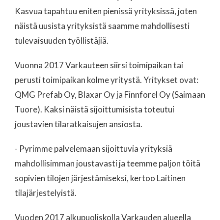
Kasvua tapahtuu eniten pienissä yrityksissä, joten
näistä uusista yrityksistä saamme mahdollisesti
tulevaisuuden työllistäjiä.
Vuonna 2017 Varkauteen siirsi toimipaikan tai
perusti toimipaikan kolme yritystä. Yritykset ovat:
QMG Prefab Oy, Blaxar Oy ja Finnforel Oy (Saimaan
Tuore). Kaksi näistä sijoittumisista toteutui
joustavien tilaratkaisujen ansiosta.
- Pyrimme palvelemaan sijoittuvia yrityksiä
mahdollisimman joustavasti ja teemme paljon töitä
sopivien tilojen järjestämiseksi, kertoo Laitinen
tilajärjestelyistä.
Vuoden 2017 alkupuoliskolla Varkauden alueella