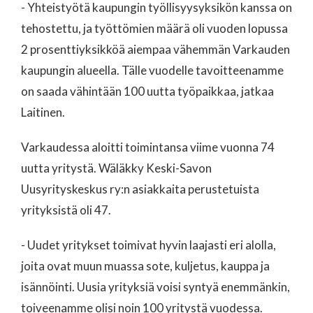
- Yhteistyötä kaupungin työllisyysyksikön kanssa on
tehostettu, ja työttömien määrä oli vuoden lopussa
2 prosenttiyksikköä aiempaa vähemmän Varkauden
kaupungin alueella. Tälle vuodelle tavoitteenamme
on saada vähintään 100 uutta työpaikkaa, jatkaa
Laitinen.
Varkaudessa aloitti toimintansa viime vuonna 74
uutta yritystä. Wäläkky Keski-Savon
Uusyrityskeskus ry:n asiakkaita perustetuista
yrityksistä oli 47.
- Uudet yritykset toimivat hyvin laajasti eri alolla,
joita ovat muun muassa sote, kuljetus, kauppa ja
isännöinti. Uusia yrityksiä voisi syntyä enemmänkin,
toiveenamme olisi noin 100 yritystä vuodessa.