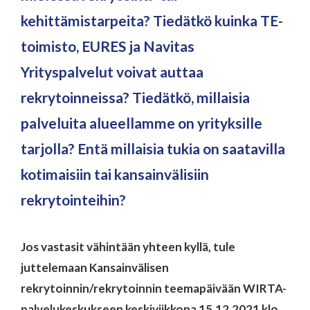
kehittämistarpeita? Tiedätkö kuinka TE-
toimisto, EURES ja Navitas
Yrityspalvelut voivat auttaa
rekrytoinneissa? Tiedätkö, millaisia
palveluita alueellamme on yrityksille
tarjolla? Entä millaisia tukia on saatavilla
kotimaisiin tai kansainvälisiin
rekrytointeihin?
Jos vastasit vähintään yhteen kyllä, tule
juttelemaan Kansainvälisen
rekrytoinnin/rekrytoinnin teemapäivään WIRTA-
palvelukeskukseen keskiviikkona 15.12.2021 klo