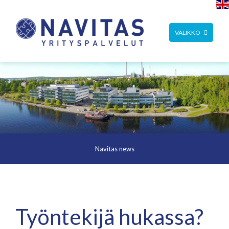
TOGGLE
VALIKKO
NAVIGATION
Navitas news
Työntekijä hukassa?