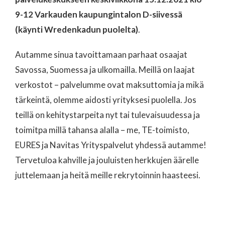
9-12 Varkauden kaupungintalon D-siivessä
(käynti Wredenkadun puolelta)
.
Autamme sinua tavoittamaan parhaat osaajat
Savossa, Suomessa ja ulkomailla. Meillä on laajat
verkostot – palvelumme ovat maksuttomia ja mikä
tärkeintä, olemme aidosti yrityksesi puolella. Jos
teillä on kehitystarpeita nyt tai tulevaisuudessa ja
toimitpa millä tahansa alalla – me, TE-toimisto,
EURES ja Navitas Yrityspalvelut yhdessä autamme!
Tervetuloa kahville ja jouluisten herkkujen äärelle
juttelemaan ja heitä meille rekrytoinnin haasteesi.