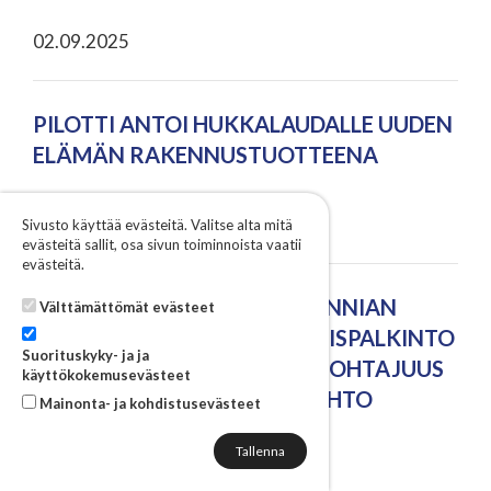
02.09.2025
PILOTTI ANTOI HUKKALAUDALLE UUDEN
ELÄMÄN RAKENNUSTUOTTEENA
29.08.2025
Sivusto käyttää evästeitä. Valitse alta mitä
evästeitä sallit, osa sivun toiminnoista vaatii
evästeitä.
ELCOLINE GROUP OY:LLE KUNNIAN
Välttämättömät evästeet
KUKKO -KANSAINVÄLISTYMISPALKINTO
Suorituskyky- ja ja
- TAVOITTEENA MARKKINAJOHTAJUUS
käyttökokemusevästeet
JA 250 MILJOONAN LIIKEVAIHTO
Mainonta- ja kohdistusevästeet
28.08.2025