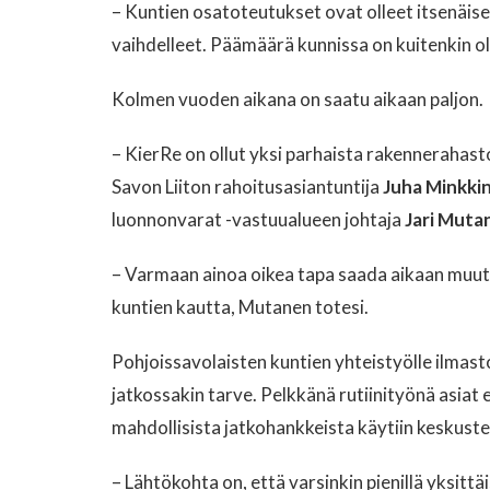
– Kuntien osatoteutukset ovat olleet itsenäiset
vaihdelleet. Päämäärä kunnissa on kuitenkin ol
Kolmen vuoden aikana on saatu aikaan paljon.
– KierRe on ollut yksi parhaista rakennerahast
Savon Liiton rahoitusasiantuntija
Juha Minkki
luonnonvarat -vastuualueen johtaja
Jari Muta
– Varmaan ainoa oikea tapa saada aikaan muuto
kuntien kautta, Mutanen totesi.
Pohjoissavolaisten kuntien yhteistyölle ilmast
jatkossakin tarve. Pelkkänä rutiinityönä asiat ei
mahdollisista jatkohankkeista käytiin keskuste
– Lähtökohta on, että varsinkin pienillä yksittäis