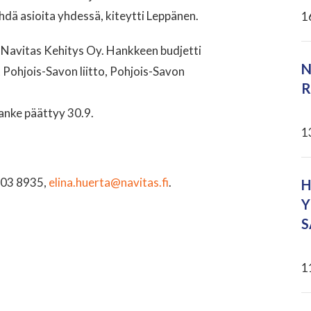
ehdä asioita yhdessä, kiteytti Leppänen.
1
Navitas Kehitys Oy. Hankkeen budjetti
N
t Pohjois-Savon liitto, Pohjois-Savon
R
anke päättyy 30.9.
1
503 8935,
elina.huerta@navitas.fi
.
H
Y
S
1