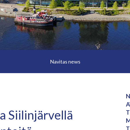
Navitas news
N
A
 Siilinjärvellä
T
M
T