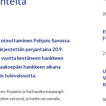
änteitä
2
E
F
 toteuttaminen Pohjois-Savossa
rjestettiin perjantaina 20.9.
2
me vuotta kestäneen hankkeen
 taaksepäin hankkeen aikana
U
ös tulevaisuutta.
V
K
men, Kuopion ja Varkauden kaupungit.
viime syksynä, ja hanke sai samalla
0