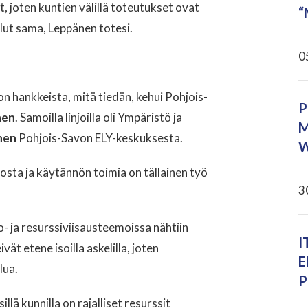
, joten kuntien välillä toteutukset ovat
“
lut sama, Leppänen totesi.
0
on hankkeista, mitä tiedän, kehui Pohjois-
P
nen
. Samoilla linjoilla oli Ympäristö ja
M
nen
Pohjois-Savon ELY-keskuksesta.
W
sta ja käytännön toimia on tällainen työ
3
o- ja resurssiviisausteemoissa nähtiin
I
vät etene isoilla askelilla, joten
E
lua.
P
illä kunnilla on rajalliset resurssit