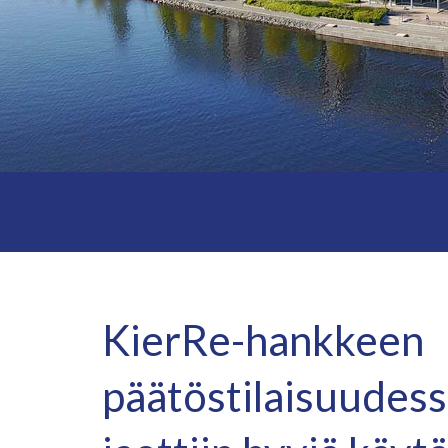
KierRe-hankkeen
päätöstilaisuudessa