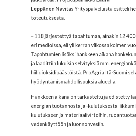
Leppänen
Navitas Yrityspalveluista esitteli 
toteutuksesta.
– 118 järjestettyä tapahtumaa, ainakin 12 400
eri medioissa, eli yli kerran viikossa kolmen vu
Tapahtumien lisäksi hankkeen aikana hankekunti
ja laadittiin lukuisia selvityksiä mm. energiank
hiilidioksidipäästöistä. ProAgria Itä-Suomi selv
hyödyntämismahdollisuuksia alueella.
Hankkeen aikana on tarkasteltu ja edistetty la
energian tuotannosta ja -kulutuksesta liikku
kulutukseen ja materiaalivirtoihin, ruoantuota
vedenkäyttöön ja luonnonvesiin.