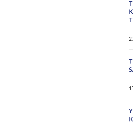
T
K
T
2
T
S
1
Y
K