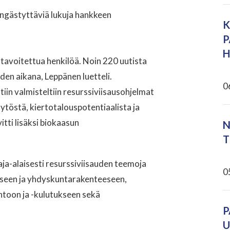
hengästyttäviä lukuja hankkeen
K
P
H
 tavoitettua henkilöä. Noin 220 uutista
oden aikana, Leppänen luetteli.
0
in valmisteltiin resurssiviisausohjelmat
äytöstä, kiertotalouspotentiaalista ja
itti lisäksi biokaasun
N
T
aja-alaisesti resurssiviisauden teemoja
0
miseen ja yhdyskuntarakenteeseen,
ntoon ja -kulutukseen sekä
P
U