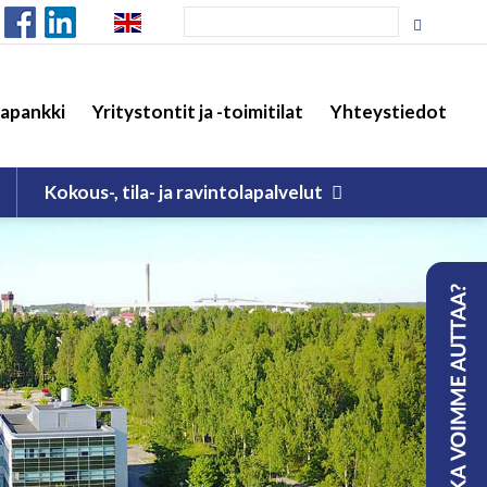
apankki
Yritystontit ja -toimitilat
Yhteystiedot
Kokous-, tila- ja ravintolapalvelut