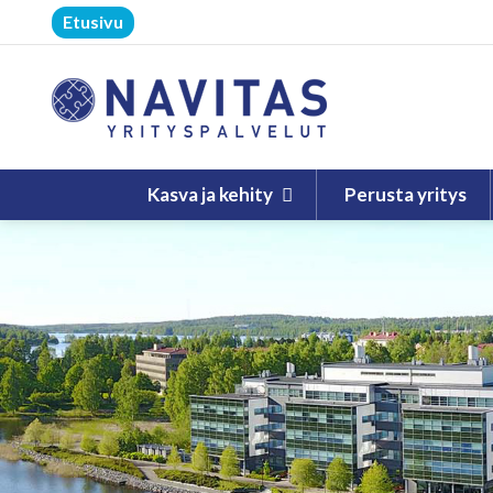
Etusivu
Kasva ja kehity
Perusta yritys