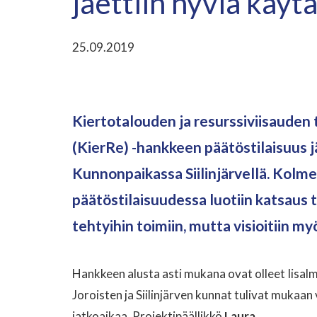
jaettiin hyviä käyt
25.09.2019
Kiertotalouden ja resurssiviisauden
(KierRe) -hankkeen päätöstilaisuus jä
Kunnonpaikassa Siilinjärvellä. Kol
päätöstilaisuudessa luotiin katsaus
tehtyihin toimiin, mutta visioitiin my
Hankkeen alusta asti mukana ovat olleet Iisal
Joroisten ja Siilinjärven kunnat tulivat mukaan 
jatkoaikaa. Projektipäällikkö
Laura