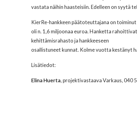
vastata näihin haasteisiin. Edelleen on syytä t
KierRe-hankkeen päätoteuttajana on toiminut 
oli n. 1,6 miljoonaa euroa. Hanketta rahoittiva
kehittämisrahasto ja hankkeeseen
osallistuneet kunnat. Kolme vuotta kestänyt h
Lisätiedot:
Elina Huerta
, projektivastaava Varkaus, 040 