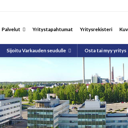
Palvelut
Yritystapahtumat
Yritysrekisteri
Kuv
Sijoitu Varkauden seudulle
Osta tai myy yritys