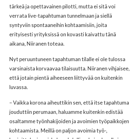
tärkeä ja opettavainen pilotti, mutta ei sitä voi
verrata live-tapahtuman tunnelmaan ja siellä
syntyviin spontaaneihin kohtaamisiin, joita
erityisesti yrityksissä on kovasti kaivattu tänä
aikana, Niiranen toteaa.
Nyt peruuntuneen tapahtuman tilalle ei ole tulossa
varsinaista korvaavaa tilaisuutta. Niiranen vihjaisee,
että jotain pientä aiheeseen liittyvää on kuitenkin
luvassa.
– Vaikka korona aiheuttikin sen, että itse tapahtuma
jouduttiin perumaan, haluamme kuitenkin edistää
osaltamme työnhakijoiden ja avoimien työpaikkojen
kohtaamista. Meillä on paljon avoimia työ-,