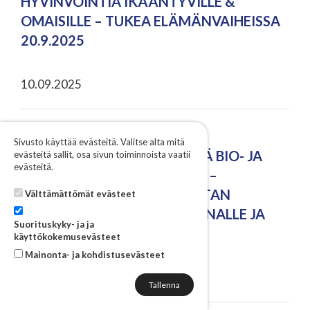
HYVINVOINTIA IKÄÄNTYVILLE &
OMAISILLE – TUKEA ELÄMÄNVAIHEISSA
20.9.2025
10.09.2025
KESKI-SAVOON RAKENTUU
Sivusto käyttää evästeitä. Valitse alta mitä
KANSALLISESTI MERKITTÄVÄ BIO- JA
evästeitä sallit, osa sivun toiminnoista vaatii
evästeitä.
KIERTOTALOUSTERMINAALI –
RIIKINNEVA TARJOAA ALUSTAN
Välttämättömät evästeet
KIERTOTALOUSLIIKETOIMINNALLE JA
Suorituskyky- ja ja
HUOLTOVARMUUDELLE
käyttökokemusevästeet
Mainonta- ja kohdistusevästeet
08.09.2025