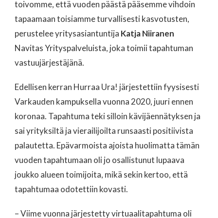
toivomme, että vuoden päästä pääsemme vihdoin
tapaamaan toisiamme turvallisesti kasvotusten,
perustelee yritysasiantuntija
Katja Niiranen
Navitas Yrityspalveluista, joka toimii tapahtuman
vastuujärjestäjänä.
Edellisen kerran Hurraa Ura! järjestettiin fyysisesti
Varkauden kampuksella vuonna 2020, juuri ennen
koronaa. Tapahtuma teki silloin kävijäennätyksen ja
sai yrityksiltä ja vierailijoilta runsaasti positiivista
palautetta. Epävarmoista ajoista huolimatta tämän
vuoden tapahtumaan oli jo osallistunut lupaava
joukko alueen toimijoita, mikä sekin kertoo, että
tapahtumaa odotettiin kovasti.
– Viime vuonna järjestetty virtuaalitapahtuma oli