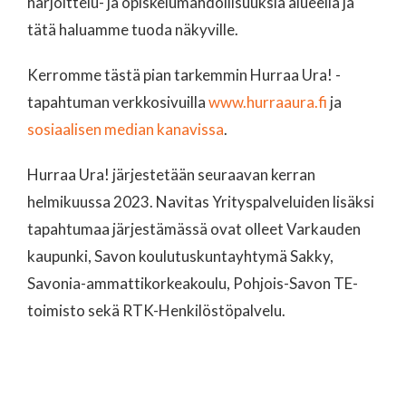
harjoittelu- ja opiskelumahdollisuuksia alueella ja
tätä haluamme tuoda näkyville.
Kerromme tästä pian tarkemmin Hurraa Ura! -
tapahtuman verkkosivuilla
www.hurraaura.fi
ja
sosiaalisen median kanavissa
.
Hurraa Ura! järjestetään seuraavan kerran
helmikuussa 2023. Navitas Yrityspalveluiden lisäksi
tapahtumaa järjestämässä ovat olleet Varkauden
kaupunki, Savon koulutuskuntayhtymä Sakky,
Savonia-ammattikorkeakoulu, Pohjois-Savon TE-
toimisto sekä RTK-Henkilöstöpalvelu.