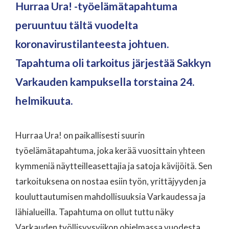
Hurraa Ura! -työelämätapahtuma
peruuntuu tältä vuodelta
koronavirustilanteesta johtuen.
Tapahtuma oli tarkoitus järjestää Sakkyn
Varkauden kampuksella torstaina 24.
helmikuuta.
Hurraa Ura! on paikallisesti suurin
työelämätapahtuma, joka kerää vuosittain yhteen
kymmeniä näytteilleasettajia ja satoja kävijöitä. Sen
tarkoituksena on nostaa esiin työn, yrittäjyyden ja
kouluttautumisen mahdollisuuksia Varkaudessa ja
lähialueilla. Tapahtuma on ollut tuttu näky
Varkauden työllisyysviikon ohjelmassa vuodesta