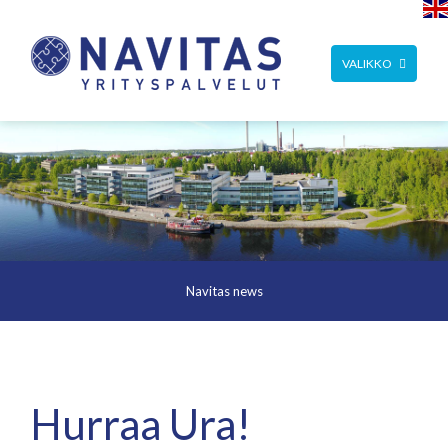
TOGGLE
VALIKKO
NAVIGATION
Navitas news
Hurraa Ura!