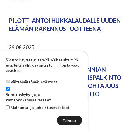
PILOTTI ANTOI HUKKALAUDALLE UUDEN
ELÄMÄN RAKENNUSTUOTTEENA
29.08.2025
Sivusto käyttää evästeitä. Valitse alta mitä
evästeitä sallit, osa sivun toiminnoista vaatii
ELCOLINE GROUP OY:LLE KUNNIAN
evästeitä.
KUKKO -KANSAINVÄLISTYMISPALKINTO
Välttämättömät evästeet
- TAVOITTEENA MARKKINAJOHTAJUUS
JA 250 MILJOONAN LIIKEVAIHTO
Suorituskyky- ja ja
käyttökokemusevästeet
Mainonta- ja kohdistusevästeet
28.08.2025