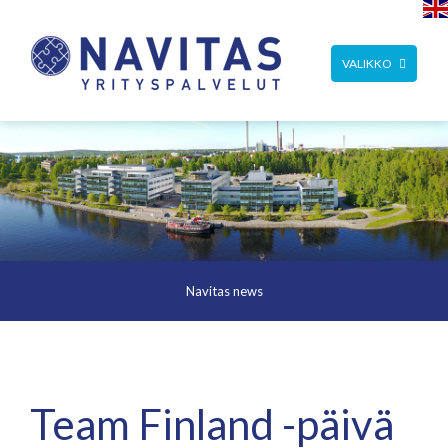
TOGGLE
VALIKKO
NAVIGATION
Navitas news
Team Finland -päivä