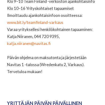
Klo 9–10 Team Finland -verkoston ajankohtaisinfo
Klo 10–16 Yrityskohtaiset tapaamiset
Ilmoittaudu ajankohtaisinfoon osoitteessa:
www.bit.ly/teamfinland-varkaus
Varaa yrityksellesi henkilökohtainen tapaaminen:
Katja Niiranen, 044 720 9395,
katja.niiranen@navitas.fi
Päivän ohjelma on maksutonta ja järjestetään
Navitas 1 -talossa (Wredenkatu 2, Varkaus).
Tervetuloa mukaan!
YRITTÄJÄN PÄIVÄN PÄIVÄLLINEN