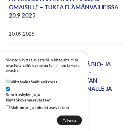
OMAISILLE – TUKEA ELÄMÄNVAIHEISSA
20.9.2025
10.09.2025
KESKI-SAVOON RAKENTUU
Sivusto käyttää evästeitä. Valitse alta mitä
KANSALLISESTI MERKITTÄVÄ BIO- JA
evästeitä sallit, osa sivun toiminnoista vaatii
evästeitä.
KIERTOTALOUSTERMINAALI –
RIIKINNEVA TARJOAA ALUSTAN
Välttämättömät evästeet
KIERTOTALOUSLIIKETOIMINNALLE JA
Suorituskyky- ja ja
HUOLTOVARMUUDELLE
käyttökokemusevästeet
Mainonta- ja kohdistusevästeet
08.09.2025