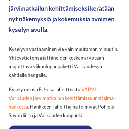
järvimatkailun kehittämiseksi kerätään
nyt näkemyksiä ja kokemuksia avoimen
kyselyn avulla.
Kyselyyn vastaaminen vie vain muutaman minuutin.
Yhteystietonsa jättäneiden kesken arvotaan
majoittuva viikonloppupaketti Varkaudessa
kahdelle hengelle.
Kysely on osa EU-osarahoitteista
VARVI -
Varkauden järvimatkailun kehittämissuunnitelma -
hanketta
. Hankkeen rahoittajina toimivat Pohjois-
Savon liitto ja Varkauden kaupunki.