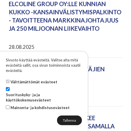
ELCOLINE GROUP OY:LLE KUNNIAN
KUKKO -KANSAINVÄLISTYMISPALKINTO
- TAVOITTEENA MARKKINAJOHTAJUUS
JA 250 MILJOONAN LIIKEVAIHTO
28.08.2025
Sivusto käyttää evästeitä. Valitse alta mitä
evästeitä sallit, osa sivun toiminnoista vaatii
KYVYKÄS-HANKKEEN YRITTÄJIEN
evästeitä.
AAMUKAHVIT 4.9.2025
Välttämättömät evästeet
Suorituskyky- ja ja
22.08.2025
käyttökokemusevästeet
Mainonta- ja kohdistusevästeet
VARKAUDEN KAUPUNKI HAKEE
ELINVOIMAJOHTAJAA SEKÄ SAMALLA