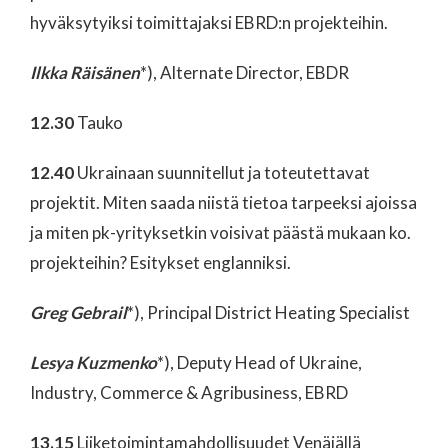
hyväksytyiksi toimittajaksi EBRD:n projekteihin.
Ilkka Räisänen
*), Alternate Director, EBDR
12.30
Tauko
12.40
Ukrainaan suunnitellut ja toteutettavat
projektit. Miten saada niistä tietoa tarpeeksi ajoissa
ja miten pk-yrityksetkin voisivat päästä mukaan ko.
projekteihin? Esitykset englanniksi.
Greg Gebrail
*), Principal District Heating Specialist
Lesya Kuzmenko
*), Deputy Head of Ukraine,
Industry, Commerce & Agribusiness, EBRD
13.15
Liiketoimintamahdollisuudet Venäjällä