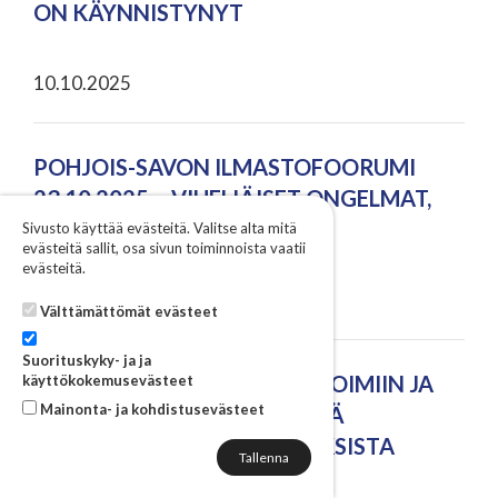
ON KÄYNNISTYNYT
10.10.2025
POHJOIS-SAVON ILMASTOFOORUMI
23.10.2025 – VIHELIÄISET ONGELMAT,
VIHREÄT RATKAISUT
Sivusto käyttää evästeitä. Valitse alta mitä
evästeitä sallit, osa sivun toiminnoista vaatii
evästeitä.
24.09.2025
Välttämättömät evästeet
Suorituskyky- ja ja
WEBINAARI RUOTSIN ILMAVOIMIIN JA
käyttökokemusevästeet
Mainonta- ja kohdistusevästeet
AVARUUSALAAN LIITTYVISTÄ
PUOLUSTUSMAHDOLLISUUKSISTA