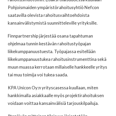
Pohjoismaiden ympäristörahoitusyhtiö Nefcon
saatavilla olevista rahoitusvaihtoehdoista
kansainvälistymistä suunnitteleville yrityksille.
Finnpartnership järjestää osana tapahtuman
ohjelmaa tunnin kestävän rahoitustyöpajan
liikekumppanuustuesta. Työpajassa esitellään
liikekumppanuustukea rahoitusinstrumenttina sekä
muun muassa kerrotaan millaiselle hankkeelle yritys
tai muu toimija voi tukea saada.
KPA Unicon Oy:n yrityscasessa kuullaan, miten
hankkimalla asiakkaalle myös projektirahoituksen
voidaan voittaa kansainvälisiä tarjouskilpailuja.