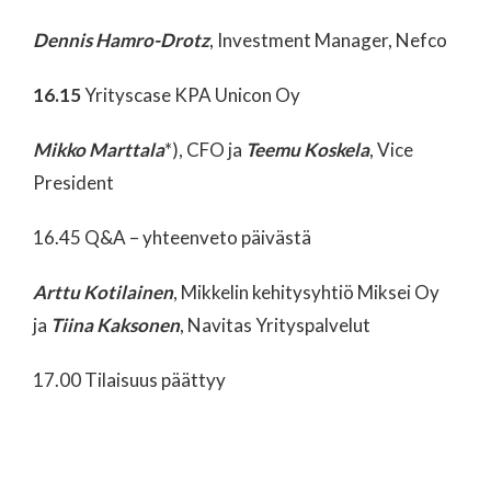
Dennis Hamro-Drotz
, Investment Manager, Nefco
16.15
Yrityscase KPA Unicon Oy
Mikko Marttala
*), CFO ja
Teemu Koskela
, Vice
President
16.45 Q&A – yhteenveto päivästä
Arttu Kotilainen
, Mikkelin kehitysyhtiö Miksei Oy
ja
Tiina Kaksonen
, Navitas Yrityspalvelut
17.00 Tilaisuus päättyy