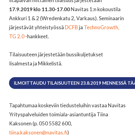
Iltapäivän mittainen tilaisuus järjestetään
17.9.2019 klo 11.30-17.00
Navitas 1:n kokoustila
Ankkuri 1 & 2 (Wredenkatu 2, Varkaus). Seminaarin
järjestävät yhteistyössä
DCFB
ja
TechnoGrowth,
TG 2.0
-hankkeet.
Tilaisuuteen järjestetään bussikuljetukset
Iisalmesta ja Mikkelistä.
ILMOITTAUDU TILAISUUTEEN 23.8.2019 MENNESSÄ T
Tapahtumaa koskeviin tiedusteluihin vastaa Navitas
Yrityspalveluiden toimiala-asiantuntija Tiina
Kaksonen (p. 050 5582 600,
tiina.kaksonen@navitas.fi
)