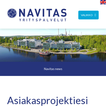
TOGGLE
VALIKKO
NAVIGATION
Navitas news
Asiakasprojektiesi