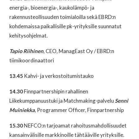
energia-, bioenergia-, kaukolämpö- ja
rakennusteollisuuden toimialoilla sekä EBRD:n
kohdemaissa paikallisille pk-yrityksille suunnatut
kehitysohjelmat.
Tapio Riihinen
, CEO, ManagEast Oy / EBRD:n
tiimikoordinaattori
13.45
Kahvi- ja verkostoitumistauko
14.30
Finnpartnershipin rahallinen
Liikekumppanuustuki ja Matchmaking-palvelu
Senni
Muiniekka
, Programmer Officer, Finnpartnership
15.30
NEFCO:n tarjoamat rahoitusmahdollisuudet
kansainvälisille markkinoille tähtääville yrityksille.