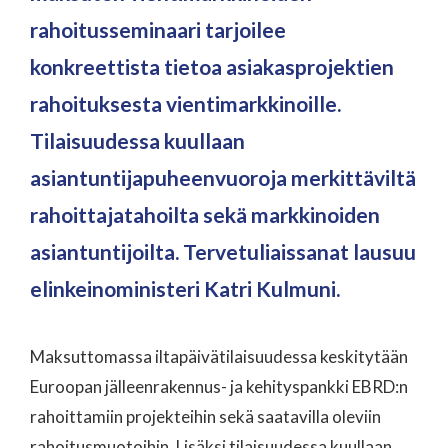
rahoitusseminaari tarjoilee
konkreettista tietoa asiakasprojektien
rahoituksesta vientimarkkinoille.
Tilaisuudessa kuullaan
asiantuntijapuheenvuoroja merkittäviltä
rahoittajatahoilta sekä markkinoiden
asiantuntijoilta. Tervetuliaissanat lausuu
elinkeinoministeri Katri Kulmuni.
Maksuttomassa iltapäivätilaisuudessa keskitytään
Euroopan jälleenrakennus- ja kehityspankki EBRD:n
rahoittamiin projekteihin sekä saatavilla oleviin
rahoitusmuotoihin. Lisäksi tilaisuudessa kuullaan