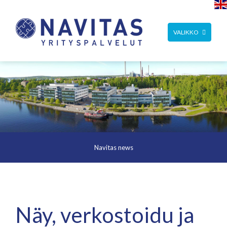
TOGGLE
VALIKKO
NAVIGATION
Navitas news
Näy, verkostoidu ja