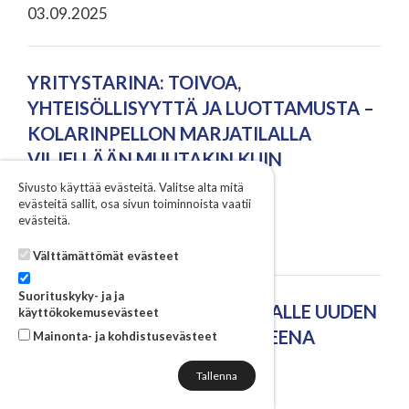
03.09.2025
YRITYSTARINA: TOIVOA,
YHTEISÖLLISYYTTÄ JA LUOTTAMUSTA –
KOLARINPELLON MARJATILALLA
VILJELLÄÄN MUUTAKIN KUIN
MANSIKOITA
Sivusto käyttää evästeitä. Valitse alta mitä
evästeitä sallit, osa sivun toiminnoista vaatii
evästeitä.
02.09.2025
Välttämättömät evästeet
Suorituskyky- ja ja
PILOTTI ANTOI HUKKALAUDALLE UUDEN
käyttökokemusevästeet
ELÄMÄN RAKENNUSTUOTTEENA
Mainonta- ja kohdistusevästeet
29.08.2025