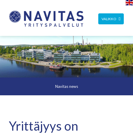
TOGGLE
VALIKKO
NAVIGATION
Navitas news
Yrittäjyys on