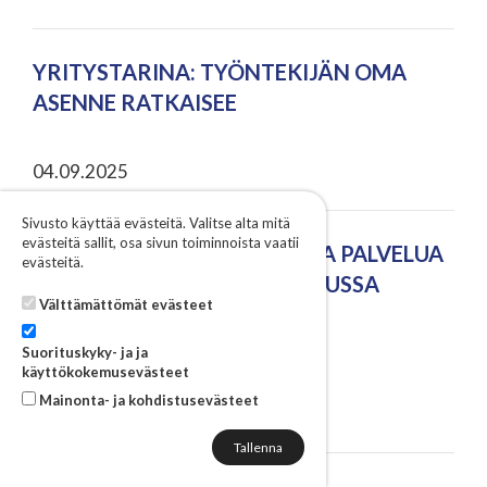
YRITYSTARINA: TYÖNTEKIJÄN OMA
ASENNE RATKAISEE
04.09.2025
Sivusto käyttää evästeitä. Valitse alta mitä
evästeitä sallit, osa sivun toiminnoista vaatii
MAAKUNNALLINEN PARASTA PALVELUA
evästeitä.
-KILPAILU KÄYNNISTYY – HAUSSA
Välttämättömät evästeet
MAAKUNTATASOINEN
BRÄNDIKOKEMUS!
Suorituskyky- ja ja
käyttökokemusevästeet
Mainonta- ja kohdistusevästeet
03.09.2025