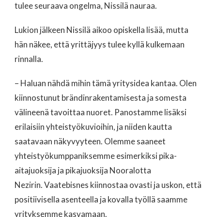
tulee seuraava ongelma, Nissilä nauraa.
Lukion jälkeen Nissilä aikoo opiskella lisää, mutta
hän näkee, että yrittäjyys tulee kyllä kulkemaan
rinnalla.
– Haluan nähdä mihin tämä yritysidea kantaa. Olen
kiinnostunut brändinrakentamisesta ja somesta
välineenä tavoittaa nuoret. Panostamme lisäksi
erilaisiin yhteistyökuvioihin, ja niiden kautta
saatavaan näkyvyyteen. Olemme saaneet
yhteistyökumppaniksemme esimerkiksi pika-
aitajuoksija ja pikajuoksija Nooralotta
Nezirin. Vaatebisnes kiinnostaa ovasti ja uskon, että
positiivisella asenteella ja kovalla työllä saamme
yrityksemme kasvamaan.