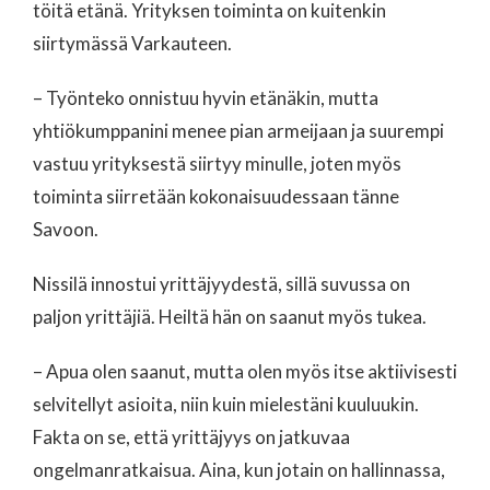
töitä etänä. Yrityksen toiminta on kuitenkin
siirtymässä Varkauteen.
– Työnteko onnistuu hyvin etänäkin, mutta
yhtiökumppanini menee pian armeijaan ja suurempi
vastuu yrityksestä siirtyy minulle, joten myös
toiminta siirretään kokonaisuudessaan tänne
Savoon.
Nissilä innostui yrittäjyydestä, sillä suvussa on
paljon yrittäjiä. Heiltä hän on saanut myös tukea.
– Apua olen saanut, mutta olen myös itse aktiivisesti
selvitellyt asioita, niin kuin mielestäni kuuluukin.
Fakta on se, että yrittäjyys on jatkuvaa
ongelmanratkaisua. Aina, kun jotain on hallinnassa,