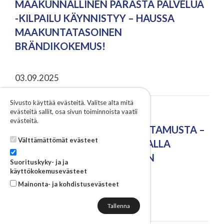
MAAKUNNALLINEN PARASTA PALVELUA
-KILPAILU KÄYNNISTYY – HAUSSA
MAAKUNTATASOINEN
BRÄNDIKOKEMUS!
03.09.2025
Sivusto käyttää evästeitä. Valitse alta mitä
evästeitä sallit, osa sivun toiminnoista vaatii
YRITYSTARINA: TOIVOA,
evästeitä.
YHTEISÖLLISYYTTÄ JA LUOTTAMUSTA –
Välttämättömät evästeet
KOLARINPELLON MARJATILALLA
VILJELLÄÄN MUUTAKIN KUIN
Suorituskyky- ja ja
MANSIKOITA
käyttökokemusevästeet
Mainonta- ja kohdistusevästeet
02.09.2025