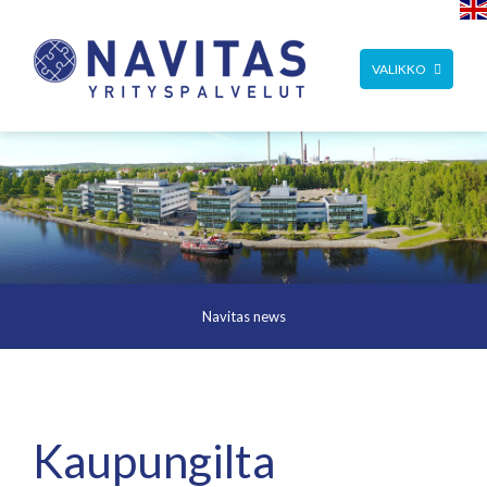
TOGGLE
VALIKKO
NAVIGATION
Navitas news
Kaupungilta