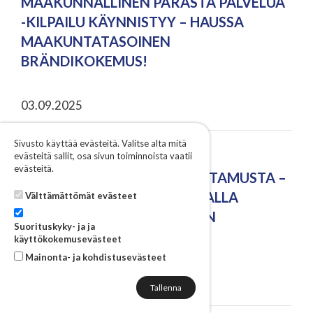
MAAKUNNALLINEN PARASTA PALVELUA
-KILPAILU KÄYNNISTYY – HAUSSA
MAAKUNTATASOINEN
BRÄNDIKOKEMUS!
03.09.2025
Sivusto käyttää evästeitä. Valitse alta mitä
YRITYSTARINA: TOIVOA,
evästeitä sallit, osa sivun toiminnoista vaatii
evästeitä.
YHTEISÖLLISYYTTÄ JA LUOTTAMUSTA –
KOLARINPELLON MARJATILALLA
Välttämättömät evästeet
VILJELLÄÄN MUUTAKIN KUIN
Suorituskyky- ja ja
MANSIKOITA
käyttökokemusevästeet
Mainonta- ja kohdistusevästeet
02.09.2025