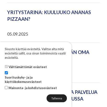
YRITYSTARINA: KUULUUKO ANANAS
PIZZAAN?
05.09.2025
Sivusto käyttää evästeitä. Valitse alta mitä
YRITYSTARINA: TYÖNTEKIJÄN OMA
evästeitä sallit, osa sivun toiminnoista vaatii
evästeitä.
ASENNE RATKAISEE
Välttämättömät evästeet
04.09.2025
Suorituskyky- ja ja
käyttökokemusevästeet
Mainonta- ja kohdistusevästeet
MAAKUNNALLINEN PARASTA PALVELUA
-KILPAILU KÄYNNISTYY – HAUSSA
MAAKUNTATASOINEN