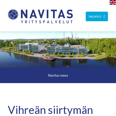
TOGGLE
VALIKKO
NAVIGATION
Navitas news
Vihreän siirtymän