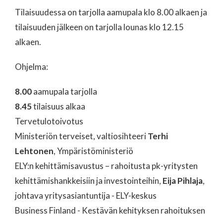
Tilaisuudessa on tarjolla aamupala klo 8.00 alkaen ja
tilaisuuden jälkeen on tarjolla lounas klo 12.15
alkaen.
Ohjelma:
8.00
aamupala tarjolla
8.45
tilaisuus alkaa
Tervetulotoivotus
Ministeriön terveiset, valtiosihteeri
Terhi
Lehtonen
, Ympäristöministeriö
ELY:n kehittämisavustus – rahoitusta pk-yritysten
kehittämishankkeisiin ja investointeihin,
Eija Pihlaja
,
johtava yritysasiantuntija - ELY-keskus
Business Finland - Kestävän kehityksen rahoituksen