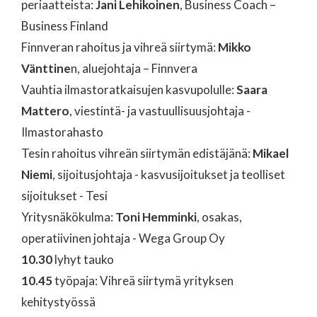
periaatteista:
Jani Lehikoinen
, Business Coach –
Business Finland
Finnveran rahoitus ja vihreä siirtymä:
Mikko
Vänttine
n, aluejohtaja – Finnvera
Vauhtia ilmastoratkaisujen kasvupolulle:
Saara
Mattero
, viestintä- ja vastuullisuusjohtaja -
Ilmastorahasto
Tesin rahoitus vihreän siirtymän edistäjänä:
Mikael
Niemi
, sijoitusjohtaja - kasvusijoitukset ja teolliset
sijoitukset - Tesi
Yritysnäkökulma:
Toni
Hemminki
, osakas,
operatiivinen johtaja - Wega Group Oy
10.30
lyhyt tauko
10.45
työpaja: Vihreä siirtymä yrityksen
kehitystyössä